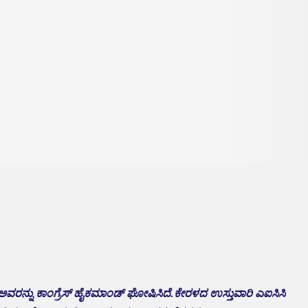
ವರನ್ನು ಕಾಂಗ್ರೆಸ್ ಹೈಕಮಾಂಡ್ ಘೋಷಿಸಿದೆ.ಕೇರಳದ ಉಸ್ತುವಾರಿ ಎಐಸಿಸಿ