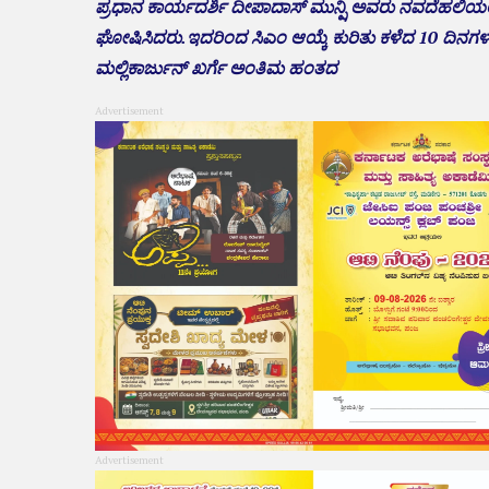
ಪ್ರಧಾನ ಕಾರ್ಯದರ್ಶಿ ದೀಪಾದಾಸ್ ಮುನ್ಷಿ ಅವರು ನವದೆಹಲಿಯಲ್ಲಿ 
ಘೋಷಿಸಿದರು.ಇದರಿಂದ ಸಿಎಂ ಆಯ್ಕೆ ಕುರಿತು ಕಳೆದ 10 ದಿನಗಳಲ್ಲಿ ಇದ
ಮಲ್ಲಿಕಾರ್ಜುನ್ ಖರ್ಗೆ ಅಂತಿಮ ಹಂತದ
Advertisement
Advertisement