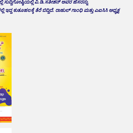
ಸುದ್ದಿಗೋಷ್ಠಿಯಲ್ಲಿ ವಿ.ಡಿ.ಸತೀಶನ್ ಅವರ ಹೆಸರನ್ನು
್ದ ಕುತೂಹಲಕ್ಕೆ ತೆರೆ ಬಿದ್ದಿದೆ. ರಾಹುಲ್ ಗಾಂಧಿ ಮತ್ತು ಎಐಸಿಸಿ ಅಧ್ಯಕ್ಷ