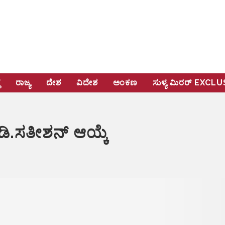
ೆ
ರಾಜ್ಯ
ದೇಶ
ವಿದೇಶ
ಅಂಕಣ
ಸುಳ್ಯ ಮಿರರ್‌ EXCL
ಿ.ಸತೀಶನ್‌ ಆಯ್ಕೆ