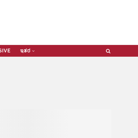
USIVE
ಇತರ