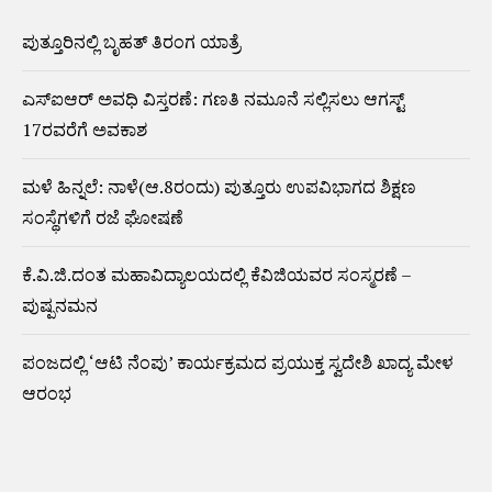
ಪುತ್ತೂರಿನಲ್ಲಿ ಬೃಹತ್ ತಿರಂಗ ಯಾತ್ರೆ
ಎಸ್‌ಐಆರ್‌ ಅವಧಿ ವಿಸ್ತರಣೆ: ಗಣತಿ ನಮೂನೆ ಸಲ್ಲಿಸಲು ಆಗಸ್ಟ್‌
17ರವರೆಗೆ ಅವಕಾಶ
ಮಳೆ ಹಿನ್ನಲೆ: ನಾಳೆ(ಆ.8ರಂದು) ಪುತ್ತೂರು ಉಪವಿಭಾಗದ ಶಿಕ್ಷಣ
ಸಂಸ್ಥೆಗಳಿಗೆ ರಜೆ ಘೋಷಣೆ
ಕೆ.ವಿ.ಜಿ.ದಂತ ಮಹಾವಿದ್ಯಾಲಯದಲ್ಲಿ ಕೆವಿಜಿಯವರ ಸಂಸ್ಮರಣೆ –
ಪುಷ್ಪನಮನ
ಪಂಜದಲ್ಲಿ ‘ಆಟಿ ನೆಂಪು’ ಕಾರ್ಯಕ್ರಮದ ಪ್ರಯುಕ್ತ ಸ್ವದೇಶಿ ಖಾದ್ಯ ಮೇಳ
ಆರಂಭ