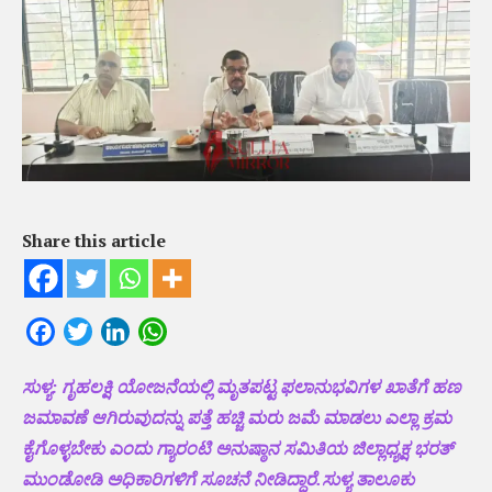
Share this article
Facebook
Twitter
LinkedIn
WhatsApp
ಸುಳ್ಯ: ಗೃಹಲಕ್ಷಿ ಯೋಜನೆಯಲ್ಲಿ ಮೃತಪಟ್ಟ ಫಲಾನುಭವಿಗಳ ಖಾತೆಗೆ ಹಣ
ಜಮಾವಣೆ ಆಗಿರುವುದನ್ನು ಪತ್ತೆ ಹಚ್ಚಿ ಮರು ಜಮೆ ಮಾಡಲು ಎಲ್ಲಾ ಕ್ರಮ
ಕೈಗೊಳ್ಳಬೇಕು ಎಂದು ಗ್ಯಾರಂಟಿ ಅನುಷ್ಠಾನ ಸಮಿತಿಯ ಜಿಲ್ಲಾಧ್ಯಕ್ಷ ಭರತ್
ಮುಂಡೋಡಿ ಅಧಿಕಾರಿಗಳಿಗೆ ಸೂಚನೆ ನೀಡಿದ್ದಾರೆ.ಸುಳ್ಯ ತಾಲೂಕು