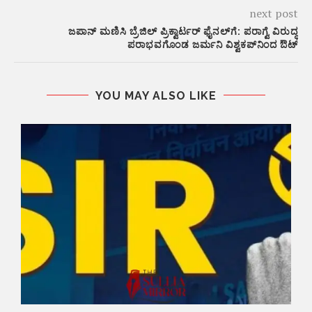
next post
ಜಪಾನ್ ಮಣಿಸಿ ಬ್ರೆಜಿಲ್‌ ಪ್ರಿಕ್ವಾರ್ಟರ್ ಫೈನಲ್‌ಗೆ: ಪರಾಗ್ವೆ ವಿರುದ್ಧ
ಪರಾಭವಗೊಂಡ ಜರ್ಮನಿ ವಿಶ್ವಕಪ್‌ನಿಂದ ಔಟ್
YOU MAY ALSO LIKE