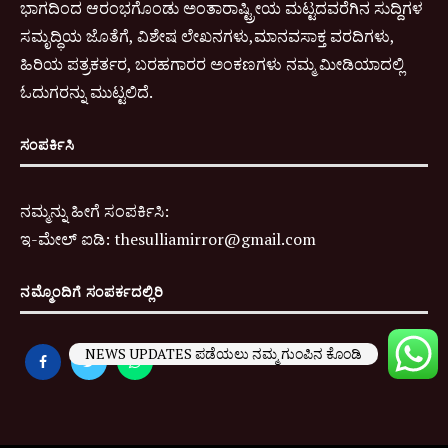
ಭಾಗದಿಂದ ಆರಂಭಗೊಂಡು ಅಂತಾರಾಷ್ಟ್ರೀಯ ಮಟ್ಟದವರೆಗಿನ ಸುದ್ದಿಗಳ
ಸಮೃದ್ಧಿಯ ಜೊತೆಗೆ, ವಿಶೇಷ ಲೇಖನಗಳು,ಮಾನವಸಾಕ್ತ ವರದಿಗಳು,
ಹಿರಿಯ ಪತ್ರಕರ್ತರ, ಬರಹಗಾರರ ಅಂಕಣಗಳು ನಮ್ಮ ಮೀಡಿಯಾದಲ್ಲಿ
ಓದುಗರನ್ನು ಮುಟ್ಟಲಿದೆ.
ಸಂಪರ್ಕಿಸಿ
ನಮ್ಮನ್ನು ಹೀಗೆ ಸಂಪರ್ಕಿಸಿ:
ಇ-
ಮೇಲ್ ಐಡಿ:
thesulliamirror@gmail.com
ನಮ್ಮೊಂದಿಗೆ ಸಂಪರ್ಕದಲ್ಲಿರಿ
NEWS UPDATES ಪಡೆಯಲು ನಮ್ಮ ಗುಂಪಿನ ಕೊಂಡಿ