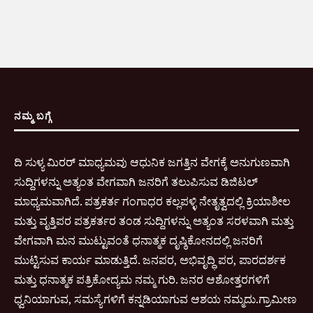
ನಮ್ಮ ಬಗ್ಗೆ
ದಿ ಸುಳ್ಯ ಮಿರರ್ ಮಾಧ್ಯಮವು ಆಧುನಿಕ ಜಗತ್ತಿನ ವೇಗಕ್ಕೆ ಅನುಗುಣವಾಗಿ
ಸುದ್ದಿಗಳನ್ನು ಅತ್ಯಂತ ವೇಗವಾಗಿ ಜನರಿಗೆ ತಲುಪಿಸುವ ಡಿಜಿಟಲ್
ಮಾಧ್ಯಮವಾಗಿದೆ. ಪತ್ರಕರ್ತ ಗಂಗಾಧರ ಕಲ್ಲಪಳ್ಳಿ ನೇತೃತ್ವದಲ್ಲಿ ಕ್ರಿಯಾಶೀಲ
ಮತ್ತು ವೃತ್ತಿಪರ ಪತ್ರಕರ್ತರ ತಂಡ ಸುದ್ದಿಗಳನ್ನು ಅತ್ಯಂತ ಸರಳವಾಗಿ ಮತ್ತು
ವೇಗವಾಗಿ ಮನ ಮುಟ್ಟುವಂತೆ ಧನಾತ್ಮಕ ದೃಷ್ಠಿಕೋನದಲ್ಲಿ ಜನರಿಗೆ
ಮುಟ್ಟಿಸುವ ಕಾರ್ಯ ಮಾಡುತ್ತಿದೆ. ಜನಪರ, ಅಭಿವೃದ್ಧಿ ಪರ, ಪಾರದರ್ಶಕ
ಮತ್ತು ಧನಾತ್ಮಕ ಪತ್ರಿಕೋದ್ಯಮ ನಮ್ಮ ಗುರಿ. ಜನರ ಆಶೋತ್ತರಗಳಿಗೆ
ಧ್ವನಿಯಾಗುವ, ಸಮಸ್ಯೆಗಳಿಗೆ ಕನ್ನಡಿಯಾಗುವ ಆಶಯ ನಮ್ಮದು.ಗ್ರಾಮೀಣ