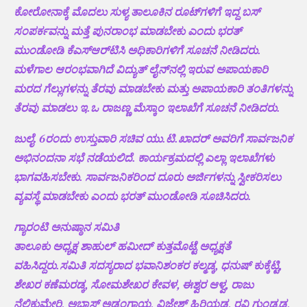
ಕೋರೋನಾಕ್ಕೆ ಮೊದಲು ಸುಳ್ಯ ತಾಲೂಕಿನ ರೂಟ್‌ಗಳಿಗೆ ಇದ್ದ ಬಸ್
ಸಂಪರ್ಕವನ್ನು ಮತ್ತೆ ಪುನರಾಂಭ ಮಾಡಬೇಕು ಎಂದು ಭರತ್
ಮುಂಡೋಡಿ ಕೆಎಸ್‌ಆರ್‌ಟಿಸಿ ಅಧಿಕಾರಿಗಳಿಗೆ ಸೂಚನೆ ನೀಡಿದರು.
ಮಳೆಗಾಲ ಆರಂಭವಾಗಿದೆ ವಿದ್ಯುತ್ ಲೈನ್‌ನಲ್ಲಿ ಇರುವ ಅಪಾಯಕಾರಿ
ಮರದ ಗೆಲ್ಲುಗಳನ್ನು ತೆರವು ಮಾಡಬೇಕು ಮತ್ತು ಅಪಾಯಕಾರಿ ತಂತಿಗಳನ್ನು
ತೆರವು ಮಾಡಲು ಇ.ಒ ರಾಜಣ್ಣ ಮೆಸ್ಕಾಂ ಇಲಾಖೆಗೆ ಸೂಚನೆ ನೀಡಿದರು.
ಜುಲೈ. 6ರಂದು ಉಸ್ತುವಾರಿ ಸಚಿವ ಯು.ಟಿ.ಖಾದರ್ ಅವರಿಗೆ ಸಾರ್ವಜನಿಕ
ಅಭಿನಂದನಾ ಸಭೆ ನಡೆಯಲಿದೆ. ಕಾರ್ಯಕ್ರಮದಲ್ಲಿ ಎಲ್ಲಾ ಇಲಾಖೆಗಳು
ಭಾಗವಹಿಸಬೇಕು. ಸಾರ್ವಜನಿಕರಿಂದ ದೂರು ಅರ್ಜಿಗಳನ್ನು ಸ್ವೀಕರಿಸಲು
ವ್ಯವಸ್ಥೆ ಮಾಡಬೇಕು ಎಂದು ಭರತ್ ಮುಂಡೋಡಿ ಸೂಚಿಸಿದರು.
ಗ್ಯಾರಂಟಿ ಅನುಷ್ಠಾನ ಸಮಿತಿ
ತಾಲೂಕು ಅಧ್ಯಕ್ಷ ಶಾಹುಲ್ ಹಮೀದ್ ಕುತ್ತಮೊಟ್ಟೆ ಅಧ್ಯಕ್ಷತೆ
ವಹಿಸಿದ್ದರು.ಸಮಿತಿ ಸದಸ್ಯರಾದ ಭವಾನಿಶಂಕರ ಕಲ್ಮಡ್ಕ, ಧನುಷ್ ಕುಕ್ಕೆಟ್ಟಿ,
ಶೇಖರ ಕಣೆಮರಡ್ಕ, ಸೋಮಶೇಖರ ಕೇವಳ, ಈಶ್ವರ ಆಳ್ವ, ರಾಜು
ನೆಲ್ಲಿಕುಮೇರಿ, ಅಬ್ಬಾಸ್ ಅಡ್ಪಂಗಾಯ, ವಿಜೇಶ್ ಹಿರಿಯಡ್ಕ, ರವಿ ಗುಂಡ್ಯಡ್ಕ,