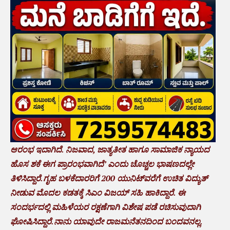
ಆರಂಭ ಇದಾಗಿದೆ. ನಿಜವಾದ, ಜಾತ್ಯತೀತ ಹಾಗೂ ಸಾಮಾಜಿಕ ನ್ಯಾಯದ
ಹೊಸ ಶಕೆ ಈಗ ಪ್ರಾರಂಭವಾಗಿದೆ’ ಎಂದು ಚೊಚ್ಚಲ ಭಾಷಣದಲ್ಲೇ
ತಿಳಿಸಿದ್ದಾರೆ.ಗೃಹ ಬಳಕೆದಾರರಿಗೆ 200 ಯುನಿಟ್‌ವರೆಗೆ ಉಚಿತ ವಿದ್ಯುತ್
ನೀಡುವ ಮೊದಲ ಕಡತಕ್ಕೆ ಸಿಎಂ ವಿಜಯ್ ಸಹಿ ಹಾಕಿದ್ದಾರೆ. ಈ
ಸಂದರ್ಭದಲ್ಲಿ ಮಹಿಳೆಯರ ರಕ್ಷಣೆಗಾಗಿ ವಿಶೇಷ ಪಡೆ ರಚಿಸುವುದಾಗಿ
ಘೋಷಿಸಿದ್ದಾರೆ.ನಾನು ಯಾವುದೇ ರಾಜಮನೆತನದಿಂದ ಬಂದವನಲ್ಲ.