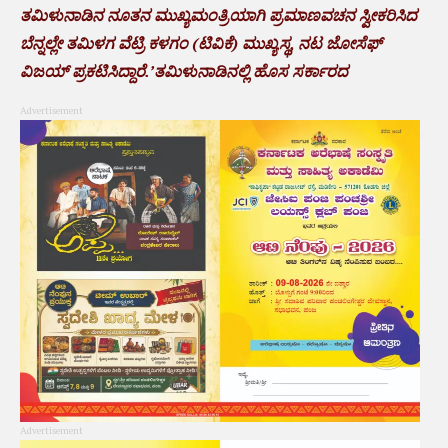
ತಮಿಳುನಾಡಿನ ನೂತನ ಮುಖ್ಯಮಂತ್ರಿಯಾಗಿ ಪ್ರಮಾಣವಚನ ಸ್ವೀಕರಿಸಿದ
ಬೆನ್ನಲ್ಲೇ ತಮಿಳಗ ವೆಟ್ರಿ ಕಳಗಂ (ಟಿವಿಕೆ) ಮುಖ್ಯಸ್ಥ, ನಟ ಜೋಸೆಫ್‌
ವಿಜಯ್ ಪ್ರಕಟಿಸಿದ್ದಾರೆ.’ತಮಿಳುನಾಡಿನಲ್ಲಿ ಹೊಸ ಸರ್ಕಾರದ
Advertisement
Advertisement