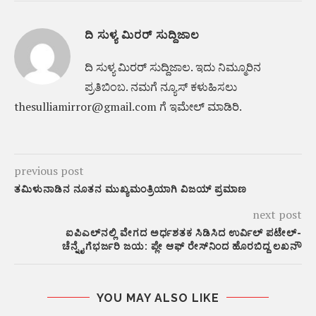
ದಿ ಸುಳ್ಯ ಮಿರರ್ ಸುದ್ದಿಜಾಲ
ದಿ ಸುಳ್ಯ ಮಿರರ್‌ ಸುದ್ದಿಜಾಲ. ಇದು ನಿಮ್ಮೂರಿನ
ಪ್ರತಿಬಿಂಬ. ನಮಗೆ ನ್ಯೂಸ್‌ ಕಳುಹಿಸಲು
thesulliamirror@gmail.com ಗೆ ಇಮೇಲ್ ಮಾಡಿರಿ.
previous post
ತಮಿಳುನಾಡಿನ ನೂತನ ಮುಖ್ಯಮಂತ್ರಿಯಾಗಿ ವಿಜಯ್ ಪ್ರಮಾಣ
next post
ಐಪಿಎಲ್‌ನಲ್ಲಿ ವೇಗದ ಅರ್ಧಶತಕ ಸಿಡಿಸಿದ ಉರ್ವಿಲ್‌ ಪಟೇಲ್‌-
ಚೆನ್ನೈಗೆಭರ್ಜರಿ ಜಯ: ಪ್ಲೇ ಆಫ್ ರೇಸ್‌ನಿಂದ ಹೊರಬಿದ್ದ ಲಖನೌ
YOU MAY ALSO LIKE