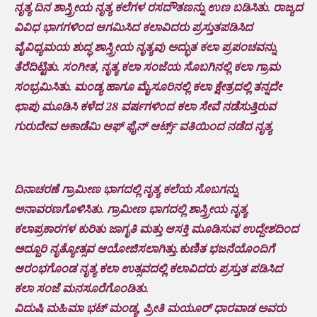
ನೃತ್ಯ ದಿನ ಶಾಸ್ತ್ರೀಯ ನೃತ್ಯ ಕಲೆಗಳ ರಸದೌತಣನ್ನು ಉಣ ಬಡಿಸಿತು. ರಾಜ್ಯದ
ವಿವಿಧ ಭಾಗಗಳಿಂದ ಆಗಮಿಸಿದ ಕಲಾವಿದರು ಪ್ರಸ್ತುತಪಡಿಸಿದ
ವೈವಿಧ್ಯಮಯ ಶುದ್ಧ ಶಾಸ್ತ್ರೀಯ ನೃತ್ಯವು ಅದ್ಭುತ ಕಲಾ ಪ್ರಪಂಚವನ್ನು
ತೆರೆದಿಟ್ಟಿತು. ಸಂಗೀತ, ನೃತ್ಯ ಕಲಾ ಸಂಜೆಯ ಸೊಬಗಿನಲ್ಲಿ ಕಲಾ ಗ್ರಾಮ
ಸಂಭ್ರಮಿಸಿತು. ಮಂಡ್ಯ ಹಾಗೂ ಮೈಸೂರಿನಲ್ಲಿ ಕಲಾ ಕ್ಷೇತ್ರದಲ್ಲಿ ತನ್ನದೇ
ಛಾಪು ಮೂಡಿಸಿ ಕಳೆದ 28 ವರ್ಷಗಳಿಂದ ಕಲಾ ಸೇವೆ ನಡೆಸುತ್ತಿರುವ
ಗುರುದೇವ ಅಕಾಡೆಮಿ ಆಫ್ ಫೈನ್ ಆರ್ಟ್ಸ್ ವತಿಯಿಂದ ನಡೆದ ನೃತ್ಯ
ದಿನಾಚರಣೆ ಗ್ರಾಮೀಣ ಭಾಗದಲ್ಲಿ ನೃತ್ಯ ಕಲೆಯ ಸೊಬಗನ್ನು
ಅನಾವರಣಗೊಳಿಸಿತು. ಗ್ರಾಮೀಣ ಭಾಗದಲ್ಲಿ ಶಾಸ್ತ್ರೀಯ ನೃತ್ಯ
ಕಲಾಪ್ರಕಾರಗಳ ಕುರಿತು ಜಾಗೃತಿ ಮತ್ತು ಆಸಕ್ತಿ ಮೂಡಿಸುವ ಉದ್ದೇಶದಿಂದ
ಅದ್ದೂರಿ ನೃತ್ಯೋತ್ಸವ ಆಯೋಜಿಸಲಾಗಿತ್ತು.ಕುಣಿತ ಭಜನೆಯೊಂದಿಗೆ
ಆರಂಭಗೊಂಡ ನೃತ್ಯ ಕಲಾ ಉತ್ಸವದಲ್ಲಿ ಕಲಾವಿದರು ಪ್ರಸ್ತುತ ಪಡಿಸಿದ
ಕಲಾ ಸಂಜೆ ಮನಸೂರೆಗೊಂಡಿತು.
ವಿದುಷಿ ಮಹಿಮಾ ಭಟ್ ಮಂಡ್ಯ, ಪ್ರೀತಿ ಮಯೂರ್ ಧಾರವಾಡ ಅವರು