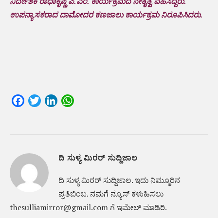
ನಿರ್ದೇಶಕ ರಾಧಾಕೃಷ್ಣ ಪಿ.ಎಂ. ಕಾರ್ಯಕ್ರಮದ ನೇತೃತ್ವ ವಹಿಸಿದ್ದರು.
ಉಪನ್ಯಾಸಕರಾದ ದಾಮೋದರ ಕಣಜಾಲು ಕಾರ್ಯಕ್ರಮ ನಿರೂಪಿಸಿದರು.
Facebook
Twitter
LinkedIn
WhatsApp
ದಿ ಸುಳ್ಯ ಮಿರರ್ ಸುದ್ದಿಜಾಲ
ದಿ ಸುಳ್ಯ ಮಿರರ್‌ ಸುದ್ದಿಜಾಲ. ಇದು ನಿಮ್ಮೂರಿನ
ಪ್ರತಿಬಿಂಬ. ನಮಗೆ ನ್ಯೂಸ್‌ ಕಳುಹಿಸಲು
thesulliamirror@gmail.com ಗೆ ಇಮೇಲ್ ಮಾಡಿರಿ.