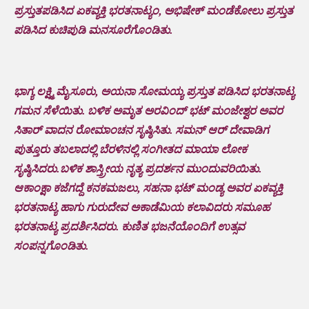
ಪ್ರಸ್ತುತಪಡಿಸಿದ ಏಕವ್ಯಕ್ತಿ ಭರತನಾಟ್ಯಂ, ಅಭಿಷೇಕ್ ಮಂಡೆಕೋಲು ಪ್ರಸ್ತುತ
ಪಡಿಸಿದ ಕುಚಿಪುಡಿ ಮನಸೂರೆಗೊಂಡಿತು.
ಭಾಗ್ಯ ಲಕ್ಷ್ಮಿ ಮೈಸೂರು, ಅಯನಾ ಸೋಮಯ್ಯ ಪ್ರಸ್ತುತ ಪಡಿಸಿದ ಭರತನಾಟ್ಯ
ಗಮನ ಸೆಳೆಯಿತು. ಬಳಿಕ ಅಮೃತ ಅರವಿಂದ್‌ ಭಟ್ ಮಂಜೇಶ್ವರ ಅವರ
ಸಿತಾರ್ ವಾದನ ರೋಮಾಂಚನ ಸೃಷ್ಠಿಸಿತು. ಸಮನ್ ಆರ್ ದೇವಾಡಿಗ
ಪುತ್ತೂರು ತಬಲಾದಲ್ಲಿ ಬೆರಳಿನಲ್ಲಿ ಸಂಗೀತದ ಮಾಯಾ ಲೋಕ
ಸೃಷ್ಠಿಸಿದರು.ಬಳಿಕ ಶಾಸ್ತ್ರೀಯ ನೃತ್ಯ ಪ್ರದರ್ಶನ ಮುಂದುವರಿಯಿತು.
ಆಕಾಂಕ್ಷಾ ಕಜೆಗದ್ದೆ ಕನಕಮಜಲು, ಸಹನಾ ಭಟ್ ಮಂಡ್ಯ ಅವರ ಏಕವ್ಯಕ್ತಿ
ಭರತನಾಟ್ಯ ಹಾಗು ಗುರುದೇವ ಅಕಾಡೆಮಿಯ ಕಲಾವಿದರು ಸಮೂಹ
ಭರತನಾಟ್ಯ ಪ್ರದರ್ಶಿಸಿದರು. ಕುಣಿತ ಭಜನೆಯೊಂದಿಗೆ ಉತ್ಸವ
ಸಂಪನ್ನಗೊಂಡಿತು.