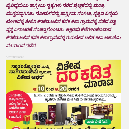
ವೈವಿಧ್ಯಮಯ ಶಾಸ್ತ್ರೀಯ ನೃತ್ಯಗಳು ನೆರೆದ ಪ್ರೇಕ್ಷಕರನ್ನು ಮಂತ್ರ
ಮುಗ್ಧರನ್ನಾಗಿಸಿತು. ನೋಡುಗರನ್ನು ಶಾಸ್ತ್ರೀಯ ಸಂಗೀತ, ನೃತ್ಯದ ವಿಸ್ಮಯ
ಲೋಕದಲ್ಲಿ ತೇಲಿಸಿ ಕನಕಮಜಲಿನ ಕನಕ ಕಲಾ ಗ್ರಾಮದಲ್ಲಿ ನಡೆದ ವಿಶ್ವ
ನೃತ್ಯ ದಿನಾಚರಣೆ ಸಂಪನ್ನಗೊಂಡಿತು. ಅಕ್ಷರಷಃ ಕಲೆಗಳಂಕಣವಾದ
ಕನಕಮಜಲಿನ ಕನಕ ಕಲಾಗ್ರಾಮದಲ್ಲಿ ಗುರುದೇವ ಲಲಿತ ಕಲಾ ಅಕಾಡೆಮಿ
ವತಿಯಿಂದ ನಡೆದ
Advertisement