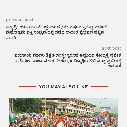
previous post
ಸುಳ್ಯ ಶ್ರೀ ಗುರು ರಾಘವೇಂದ್ರ ಮಠದ 7ನೇ ವರ್ಷದ ಪ್ರತಿಷ್ಠಾ ವಾರ್ಷಿಕ
ಮಹೋತ್ಸವ: ಭಕ್ತಿ ಸಂಭ್ರಮದಲ್ಲಿ ನಡೆದ ರಾಯರ ವೈಭವದ ಪಟ್ಟಣ
ಸವಾರಿ
next post
ಪರ್ಯಾಯ ಮಾದರಿ ಶಿಕ್ಷಣ ಸಂಸ್ಥೆ ‘ಸ್ವರೂಪ ಅಧ್ಯಯನ ಕೇಂದ್ರಕ್ಕೆ ಪ್ರವೇಶ
ಪಡೆಯಲು ಸುರ್ಣಾವಕಾಶ:ದೇಶದ 50 ವಿದ್ಯಾರ್ಥಿಗಳಿಗೆ ಮಾತ್ರ ಪ್ರವೇಶಕ್ಕೆ
ಅವಕಾಶ
YOU MAY ALSO LIKE