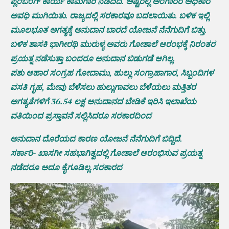
ಪ್ಲಂಬಿಂಗ್ ಕಾರ್ಯ‌ ಕಾಮಗಾರಿ ನಡೆದಿದೆ. ಅಷ್ಟರಲ್ಲಿ ಅಂಗಾರರ ಅಧಿಕಾರ
ಅವಧಿ ಮುಗಿಯಿತು. ರಾಜ್ಯದಲ್ಲಿ ಸರಕಾರವೂ ಬದಲಾಯಿತು. ಬಳಿಕ ಇಲ್ಲಿ
ಮೂಲಭೂತ ಅಗತ್ಯಕ್ಕೆ ಅನುದಾನ ಬಾರದೆ ಯೋಜನೆ ನೆನೆಗುದಿಗೆ ಬಿತ್ತು.
ಬಳಿಕ ಶಾಸಕಿ ಭಾಗೀರಥಿ ಮುರುಳ್ಯ ಅವರು ಗೋಶಾಲೆ ಆರಂಭಕ್ಕೆ ನಿರಂತರ
ಪ್ರಯತ್ನ ನಡೆಸುತ್ತಾ ಬಂದರೂ ಅನುದಾನ ಬಿಡುಗಡೆ ಆಗಿಲ್ಲ.
ಪಶು ಆಹಾರ ಸಂಗ್ರಹ ಗೋದಾಮು, ಹುಲ್ಲು ಸಂಗ್ರಾಹಾಗಾರ, ಸಿಬ್ಬಂದಿಗಳ
ವಸತಿ ಗೃಹ, ಮೇವು ಬೆಳೆಸಲು ಹುಲ್ಲುಗಾವಲು ಬೆಳೆಯಲು ಮತ್ತಿತರ
ಅಗತ್ಯತೆಗಳಿಗೆ 36.54 ಲಕ್ಷ ಅನುದಾನದ ಬೇಡಿಕೆ ಇರಿಸಿ ಇಲಾಖೆಯ
ವತಿಯಿಂದ ಪ್ರಸ್ತಾವನೆ ಸಲ್ಲಿಸಿದರೂ ಸರಕಾರದಿಂದ
ಅನುದಾನ ದೊರೆಯದ ಕಾರಣ ಯೋಜನೆ ನೆನೆಗುದಿಗೆ ಬಿದ್ದಿದೆ.
ಸರ್ಕಾರಿ- ಖಾಸಗೀ ಸಹಭಾಗಿತ್ವದಲ್ಲಿ ಗೋಶಾಲೆ ಆರಂಭಿಸುವ ಪ್ರಯತ್ನ
ನಡೆದರೂ ಅದೂ ಕೈಗೂಡಿಲ್ಲ.ಸರಕಾರದ