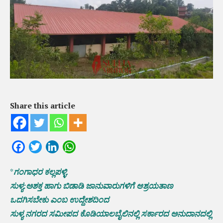
Share this article
Facebook
Twitter
LinkedIn
WhatsApp
*
ಗಂಗಾಧರ ಕಲ್ಲಪಳ್ಳಿ.
ಸುಳ್ಯ:ಅಶಕ್ತ ಹಾಗು ಬಿಡಾಡಿ ಜಾನುವಾರುಗಳಿಗೆ ಆಶ್ರಯತಾಣ
ಒದಗಿಸಬೇಕು ಎಂಬ ಉದ್ದೇಶದಿಂದ
ಸುಳ್ಯ ನಗರದ ಸಮೀಪದ ಕೊಡಿಯಾಲಬೈಲಿನಲ್ಲಿ ಸರ್ಕಾರದ ಅನುದಾನದಲ್ಲಿ