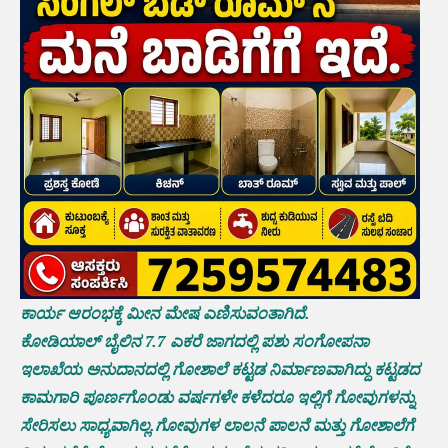
ಕಾರ್ಯ ಆರಂಭಕ್ಕೆ ಮೀನ ಮೇಷ ಎಣಿಸುವಂತಾಗಿದೆ.
ಕೋಡಿಯಾಲ್ ಬೈಲಿನ 7.7 ಎಕರೆ ಜಾಗದಲ್ಲಿ ಪಶು ಸಂಗೋಪನಾ
ಇಲಾಖೆಯ ಅನುದಾನದಲ್ಲಿ ಗೋಶಾಲೆ ಕಟ್ಟಡ ನಿರ್ಮಾಣವಾಗಿದ್ದು ಕಟ್ಟಡದ
ಕಾಮಗಾರಿ ಪೂರ್ಣಗೊಂಡು ವರ್ಷಗಳೇ ಕಳೆದರೂ ಇಲ್ಲಿಗೆ ಗೋವುಗಳನ್ನು
ಸೇರಿಸಲು ಸಾಧ್ಯವಾಗಿಲ್ಲ.ಗೋವುಗಳ ಲಾಲನೆ ಪಾಲನೆ ಮತ್ತು ಗೋಶಾಲೆಗೆ