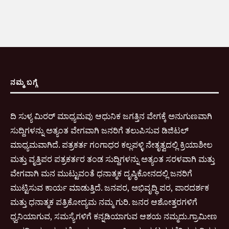
ನಮ್ಮ ಬಗ್ಗೆ
ದಿ ಸುಳ್ಯ ಮಿರರ್ ಮಾಧ್ಯಮವು ಆಧುನಿಕ ಜಗತ್ತಿನ ವೇಗಕ್ಕೆ ಅನುಗುಣವಾಗಿ
ಸುದ್ದಿಗಳನ್ನು ಅತ್ಯಂತ ವೇಗವಾಗಿ ಜನರಿಗೆ ತಲುಪಿಸುವ ಡಿಜಿಟಲ್
ಮಾಧ್ಯಮವಾಗಿದೆ. ಪತ್ರಕರ್ತ ಗಂಗಾಧರ ಕಲ್ಲಪಳ್ಳಿ ನೇತೃತ್ವದಲ್ಲಿ ಕ್ರಿಯಾಶೀಲ
ಮತ್ತು ವೃತ್ತಿಪರ ಪತ್ರಕರ್ತರ ತಂಡ ಸುದ್ದಿಗಳನ್ನು ಅತ್ಯಂತ ಸರಳವಾಗಿ ಮತ್ತು
ವೇಗವಾಗಿ ಮನ ಮುಟ್ಟುವಂತೆ ಧನಾತ್ಮಕ ದೃಷ್ಠಿಕೋನದಲ್ಲಿ ಜನರಿಗೆ
ಮುಟ್ಟಿಸುವ ಕಾರ್ಯ ಮಾಡುತ್ತಿದೆ. ಜನಪರ, ಅಭಿವೃದ್ಧಿ ಪರ, ಪಾರದರ್ಶಕ
ಮತ್ತು ಧನಾತ್ಮಕ ಪತ್ರಿಕೋದ್ಯಮ ನಮ್ಮ ಗುರಿ. ಜನರ ಆಶೋತ್ತರಗಳಿಗೆ
ಧ್ವನಿಯಾಗುವ, ಸಮಸ್ಯೆಗಳಿಗೆ ಕನ್ನಡಿಯಾಗುವ ಆಶಯ ನಮ್ಮದು.ಗ್ರಾಮೀಣ