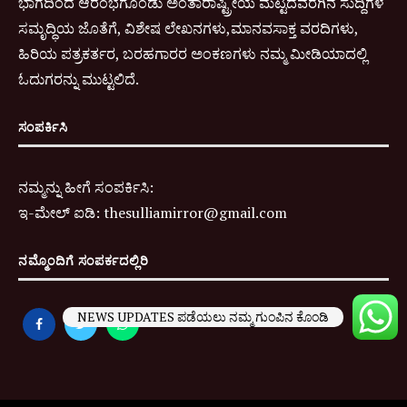
ಭಾಗದಿಂದ ಆರಂಭಗೊಂಡು ಅಂತಾರಾಷ್ಟ್ರೀಯ ಮಟ್ಟದವರೆಗಿನ ಸುದ್ದಿಗಳ
ಸಮೃದ್ಧಿಯ ಜೊತೆಗೆ, ವಿಶೇಷ ಲೇಖನಗಳು,ಮಾನವಸಾಕ್ತ ವರದಿಗಳು,
ಹಿರಿಯ ಪತ್ರಕರ್ತರ, ಬರಹಗಾರರ ಅಂಕಣಗಳು ನಮ್ಮ ಮೀಡಿಯಾದಲ್ಲಿ
ಓದುಗರನ್ನು ಮುಟ್ಟಲಿದೆ.
ಸಂಪರ್ಕಿಸಿ
ನಮ್ಮನ್ನು ಹೀಗೆ ಸಂಪರ್ಕಿಸಿ:
ಇ-
ಮೇಲ್ ಐಡಿ:
thesulliamirror@gmail.com
ನಮ್ಮೊಂದಿಗೆ ಸಂಪರ್ಕದಲ್ಲಿರಿ
NEWS UPDATES ಪಡೆಯಲು ನಮ್ಮ ಗುಂಪಿನ ಕೊಂಡಿ