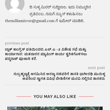
ದಿ ಸುಳ್ಯ ಮಿರರ್‌ ಸುದ್ದಿಜಾಲ. ಇದು ನಿಮ್ಮೂರಿನ
ಪ್ರತಿಬಿಂಬ. ನಮಗೆ ನ್ಯೂಸ್‌ ಕಳುಹಿಸಲು
thesulliamirror@gmail.com ಗೆ ಇಮೇಲ್ ಮಾಡಿರಿ.
previous post
ಬ್ಲಾಕ್ ಕಾಂಗ್ರೆಸ್ ವತಿಯಿಂದಬಿ.ಎಲ್.ಎ -2 ವಿಶೇಷ ಸಭೆ ಮತ್ತು
ಕಾರ್ಯಾಗಾರ: ಮತದಾರರ ಮ್ಯಾಪಿಂಗ್ ಕಾರ್ಯ ತ್ವರಿತಗೊಳಿಸಲು
ಪದ್ಮರಾಜ್ ಪೂಜಾರಿ ಕರೆ.
next post
ಸುಬ್ರಹ್ಮಣ್ಯಕ್ಕೆ ಆಗಮಿಸಿದ ಅರಣ್ಯ ಸಚಿವರಿಗೆ ಶಾಸಕಿ ಭಾಗೀರಥಿ ಮುರುಳ್ಯ
ಅವರಿಂದ ಸ್ವಾಗತ:ವಿವಿಧ ಬೇಡಿಕೆಗಳ ಮನವಿ ಸಲ್ಲಿಸಿದ ಶಾಸಕರು
YOU MAY ALSO LIKE