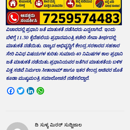
ವಿಚಾರದಲ್ಲಿ ಪ್ರಧಾನಿ ಜತೆ ಮಾತುಕತೆ ನಡೆಸಿದರು ಎನ್ನಲಾಗಿದೆ. ಇಂದು
ಬೆಳಿಗ್ಗೆ 11.30 ಕ್ಕೆದೆಹಲಿಯ ಪ್ರಧಾನಮಂತ್ರಿ ಕಚೇರಿ ಸೇವಾ ತೀರ್ಥದಲ್ಲಿ
ಮಾತುಕತೆ ನಡೆಯಿತು. ರಾಜ್ಯದ ಅಭಿವೃದ್ಧಿಗೆ ಕೇಂದ್ರ ಸರಕಾರದ ಸಹಕಾರ
ಸೇರಿ ವಿವಿಧ ವಿಷಯಗಳ ಕುರಿತು ಸುಮಾರು 40 ನಿಮಿಷಗಳ ಕಾಲ ಪ್ರಧಾನಿ
ಜತೆ ಮಾತುಕತೆ ನಡೆಯಿತು.ಪ್ರಧಾನಿಯವರ ಜತೆಗಿನ ಮಾತುಕತೆಯ ಬಳಿಕ
ವಿತ್ತ ಸಚಿವೆ ನಿರ್ಮಲಾ ಸೀತಾರಾಮ್ ಹಾಗೂ ಇತರ ಕೇಂದ್ರ ಅಚಿವರ ಜೊತೆ
ಕೂಡಾ ಮುಖ್ಯಮಂತ್ರಿ ಸಮಾಲೋಚನೆ ನಡೆಸಲಿದ್ದಾರೆ.
Facebook
Twitter
LinkedIn
WhatsApp
ದಿ ಸುಳ್ಯ ಮಿರರ್ ಸುದ್ದಿಜಾಲ