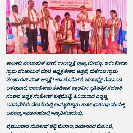
ತಾಲೂಕು ಪಂಚಾಯತ್ ಮಾಜಿ ಉಪಾಧ್ಯಕ್ಷೆ ಪುಷ್ಪಾ ಮೇದಪ್ಪ, ಅರಂತೋಡು
ಗ್ರಾಮ ಪಂಚಾಯತ್ ಮಾಜಿ ಅಧ್ಯಕ್ಷ ಕೇಶವ ಅಡ್ತಲೆ, ಮರ್ಕಂಜ ಗ್ರಾಮ
ಪಂಚಾಯತ್ ಮಾಜಿ ಅಧ್ಯಕ್ಷೆ ಗೀತಾ ಹೊಸೊಳಿಕೆ, ಉಪಾಧ್ಯಕ್ಷ ಗೋವಿಂದ
ಅಳವುಪಾರೆ, ಅರಂತೋಡು ತೊಡಿಕಾನ ಪ್ರಾಥಮಿಕ ಕೃಷಿಪತ್ತಿನ ಸಹಕಾರಿ‌
ಸಂಘದ ಅಧ್ಯಕ್ಷ ಸಂತೋಷ್ ಕುತ್ತಮೊಟ್ಟೆ, ಹಿರಿಯರಾದ ಎಲ್ಯಣ್ಣ
ಅರಮನೆಗಯ ವೇದಿಕೆಯಲ್ಲಿ ಉಪಸ್ಥಿತರಿದ್ದರು.ಶಾಸಕಿ ಭಾಗೀರಥಿ ಮುರುಳ್ಯ
ಅವರನ್ನು ಸಮಾರಂಭದಲ್ಲಿ ಸನ್ಮಾನಿಸಲಾಯಿತು.
ಪ್ರಮುಖರಾದ ಸುಬೋದ್ ಶೆಟ್ಟಿ ಮೇನಾಲ,ದಯಾನಂದ ಕುರುಂಜಿ,