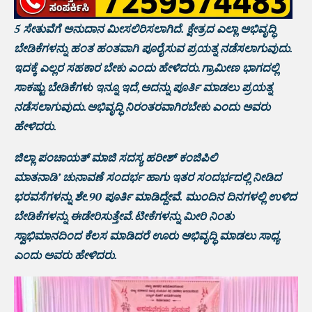
5 ಸೇತುವೆಗೆ ಅನುದಾನ ಮೀಸಲಿರಿಸಲಾಗಿದೆ. ಕ್ಷೇತ್ರದ ಎಲ್ಲಾ ಅಭಿವೃದ್ಧಿ
ಬೇಡಿಕೆಗಳನ್ನು ಹಂತ ಹಂತವಾಗಿ ಪೂರೈಸುವ ಪ್ರಯತ್ನ ನಡೆಸಲಾಗುವುದು.
ಇದಕ್ಕೆ ಎಲ್ಲರ ಸಹಕಾರ ಬೇಕು ಎಂದು ಹೇಳಿದರು.ಗ್ರಾಮೀಣ ಭಾಗದಲ್ಲಿ
ಸಾಕಷ್ಟು ಬೇಡಿಕೆಗಳು ಇನ್ನೂ ಇದೆ,ಅದನ್ನು ಪೂರ್ತಿ ಮಾಡಲು ಪ್ರಯತ್ನ
ನಡೆಸಲಾಗುವುದು.ಅಭಿವೃದ್ಧಿ ನಿರಂತರವಾಗಿರಬೇಕು ಎಂದು ಅವರು
ಹೇಳಿದರು.
ಜಿಲ್ಲಾ ಪಂಚಾಯತ್ ಮಾಜಿ ಸದಸ್ಯ ಹರೀಶ್ ಕಂಜಿಪಿಲಿ
ಮಾತನಾಡಿ’ ಚುನಾವಣೆ ಸಂದರ್ಭ ಹಾಗು ಇತರ ಸಂದರ್ಭದಲ್ಲಿ ನೀಡಿದ
ಭರವಸೆಗಳನ್ನು ಶೇ.90 ಪೂರ್ತಿ ಮಾಡಿದ್ದೇವೆ. ಮುಂದಿನ ದಿನಗಳಲ್ಲಿ ಉಳಿದ
ಬೇಡಿಕೆಗಳನ್ನು ಈಡೇರಿಸುತ್ತೇವೆ.ಟೀಕೆಗಳನ್ನು ಮೀರಿ ನಿಂತು
ಸ್ವಾಭಿಮಾನದಿಂದ ಕೆಲಸ ಮಾಡಿದರೆ ಊರು ಅಭಿವೃದ್ಧಿ ಮಾಡಲು ಸಾಧ್ಯ
ಎಂದು ಅವರು ಹೇಳಿದರು.