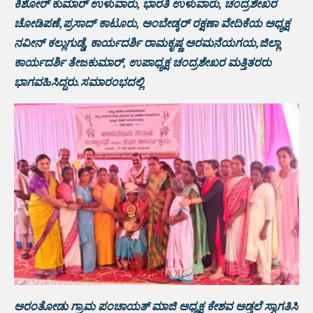
ಕಿಶೋರ್ ಕುಮಾರ್ ಉಳುವಾರು, ಭಾರತಿ ಉಳುವಾರು, ಚಂದ್ರಶೇಖರ
ಚೋಡಿಪಣೆ,ಪ್ರಸಾದ್ ಕಾಟೂರು, ಅಂಬೇಡ್ಕರ್ ರಕ್ಷಣಾ ವೇದಿಕೆಯ ಅಧ್ಯಕ್ಷ
ನವೀನ್ ಕಲ್ಲುಗುಡ್ಡೆ, ಕಾರ್ಯದರ್ಶಿ ರಾಮಕೃಷ್ಣ ಅರಮನೆಯಗಯ,ಜಿಲ್ಲಾ
ಕಾರ್ಯದರ್ಶಿ ತೇಜಕುಮಾರ್, ಉಪಾಧ್ಯಕ್ಷ ಚಂದ್ರಶೇಖರ ಮತ್ತಿತರರು
ಭಾಗವಹಿಸಿದ್ದರು.ಸಮಾರಂಭದಲ್ಲಿ
ಅರಂತೋಡು ಗ್ರಾಮ ಪಂಚಾಯತ್ ಮಾಜಿ ಅಧ್ಯಕ್ಷ ಕೇಶವ ಅಡ್ತಲೆ ಸ್ವಾಗತಿಸಿ