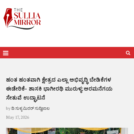
ಹಂತ ಹಂತವಾಗಿ ಕ್ಷೇತ್ರದ ಎಲ್ಲಾ ಅಭಿವೃದ್ಧಿ ಬೇಡಿಕೆಗಳ
ಈಡೇರಿಕೆ- ಶಾಸಕಿ ಭಾಗೀರಥಿ ಮುರುಳ್ಯ:ಅರಮನೆಗಯ
ಸೇತುವೆ ಉದ್ಘಾಟನೆ
by
ದಿ ಸುಳ್ಯ ಮಿರರ್ ಸುದ್ದಿಜಾಲ
May 17, 2026