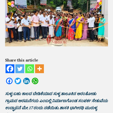
Share this article
Facebook
Twitter
LinkedIn
WhatsApp
ಸುಳ್ಯ:ಬಹು ಕಾಲದ‌ ಬೇಡಿಕೆಯಾದ ಸುಳ್ಯ ತಾಲೂಕಿನ ಅರಂತೋಡು
ಗ್ರಾಮದ ಅರಮನೆಗಯ ಎಂಬಲ್ಲಿ ನಿರ್ಮಾಣಗೊಂಡ ಸಂಪರ್ಕ ಸೇತುವೆಯ
ಉದ್ಘಾಟನೆ ಮೇ.17ರಂದು ನಡೆಯಿತು.ಶಾಸಕಿ ಭಾಗೀರಥಿ ಮುರುಳ್ಯ