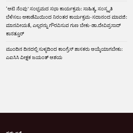
‘ಆಟಿ ನೆಂಪು’ ಸಂಭ್ರಮದ ಸಭಾ ಕಾರ್ಯಕ್ರಮ: ಸಾಹಿತ್ಯ, ಸಂಸ್ಕೃತಿ
ಬೆಳೆಸಲು ಅಕಾಡೆಮಿಯಿಂದ ನಿರಂತರ ಕಾರ್ಯಕ್ರಮ-ಸದಾನಂದ ಮಾವಜಿ:
ಮಾನವೀಯತೆ, ಎಲ್ಲರನ್ನು ಗೌರವಿಸುವ ಗುಣ ಬೇಕು-ಡಾ.ದೇವಿಪ್ರಸಾದ್‌
ಕಾನತ್ತೂರ್
ಮುಂದಿನ ದಿನದಲ್ಲಿ ಸುಳ್ಯದಿಂದ ಕಾಂಗ್ರೆಸ್ ಶಾಸಕರು ಆಯ್ಕೆಯಾಗಬೇಕು:
ಎಐಸಿಸಿ ವೀಕ್ಷಕ ಜಯಂತ್ ಆಶಯ
ನಮ್ಮ ಬಗ್ಗೆ