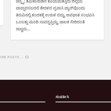
ಚೆನ್ನೈ: ತಮಿಳುನಾಡಿನ ಕೊಯಮತ್ತೂರು ಜಿಲ್ಲೆಯ
ವಾಲ್ಪಾರಸಲದಲಿ ಕೇರಳದ ಪ್ರವಾಸಿ ವ್ಯಾನ್​ವೊಂದು
ತಿರುವಿನಲ್ಲಿ ಕಂದಕಕ್ಕೆ ಉರುಳಿ ಬಿದ್ದು, ಅಪಘಾತ ಸಂಭವಿಸಿ
ಒಂಬತ್ತು ಮಂದಿ ಸಾವನ್ನಪ್ಪಿದ್ದು, ಚಾಲಕ ಸೇರಿದಂತೆ
ನಾಲ್ವರು…
ORE POSTS
ಸಂಪರ್ಕಿಸಿ